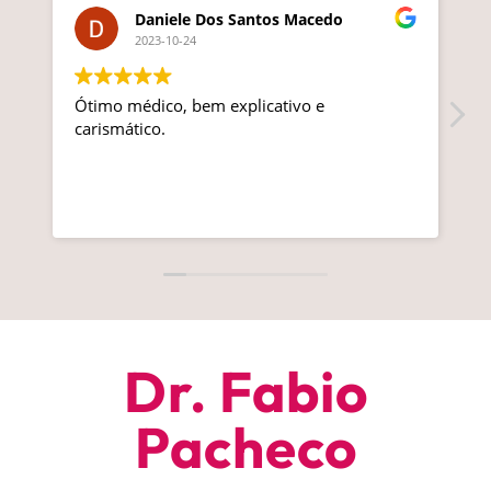
Daniele Dos Santos Macedo
2023-10-24
Ótimo médico, bem explicativo e
P
carismático.
c
Dr. Fabio
Pacheco