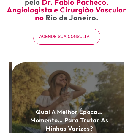
pelo
Dr. Fabio Pacheco,
Angiologista e Cirurgião Vascular
no
Rio de Janeiro.
AGENDE SUA CONSULTA
Qual A Melhor Época…
Momento… Para Tratar As
Minhas Varizes?